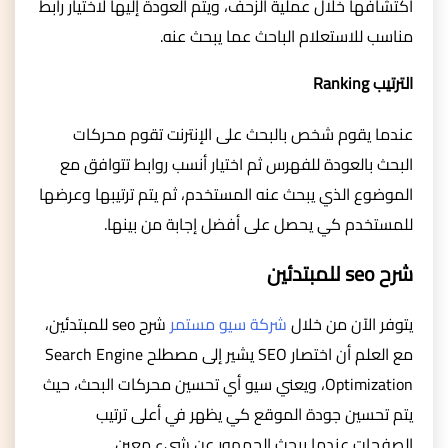
اكتشافها خلال عملية الزحف، ويتم العودة إليها لاختيار رابط
مناسب للاستعلام الباحث عما يبحث عنه.
الترتيب Ranking
عندما يقوم شخص بالبحث على الإنترنت تقوم محركات
البحث بالعودة للفهرس ثم اختيار أنسب روابط تتوافق مع
الموضوع الذي يبحث عنه المستخدم، ثم يتم ترتيبها وعرضها
للمستخدم كي يحصل على أفضل إجابة من بينها.
شرح seo للمبتدئين
يتوفر الآن من خلال
شركة سيو
مستمر
شرح seo للمبتدئين،
مع العلم أن اختصار SEO يشير إلى مصطلح Search Engine
Optimization، ويعني سيو أي تحسين محركات البحث، حيث
يتم تحسين جودة الموقع كي يظهر في أعلى ترتيب
الصفحات عندما يبحث الجمهور عن شيء معين.